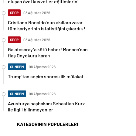
oluşan özel kuvvetler eğitimlerini
başlattı.
SPOR
08 Ağustos 2026
Cristiano Ronaldo’nun akıllara zarar
tüm kariyerinin istatistiğini çıkardık !
SPOR
08 Ağustos 2026
Galatasaray’a kötü haber! Monaco’dan
flaş Onyekuru kararı.
GÜNDEM
08 Ağustos 2026
Trump’tan seçim sonrası ilk mülakat
GÜNDEM
08 Ağustos 2026
Avusturya başbakanı Sebastian Kurz
ile ilgili bilinmeyenler
KATEGORİNİN POPÜLERLERİ