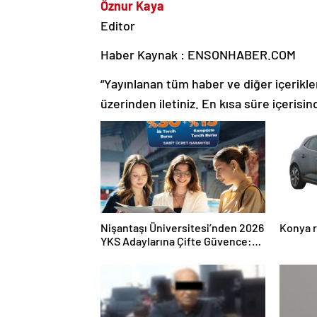
Öznur Kaya
Editor
Haber Kaynak : ENSONHABER.COM
“Yayınlanan tüm haber ve diğer içerikler i
üzerinden iletiniz. En kısa süre içerisin
Nişantaşı Üniversitesi’nden 2026
Konya r
YKS Adaylarına Çifte Güvence:
Sabit Ücret ve Kesintisiz Burs