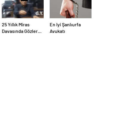
25 Yıllık Miras
En Iyi Şanlıurfa
Davasında Gözler
Avukatı
Temmuz Ayındaki
Karar Duruşmasına
Çevrildi