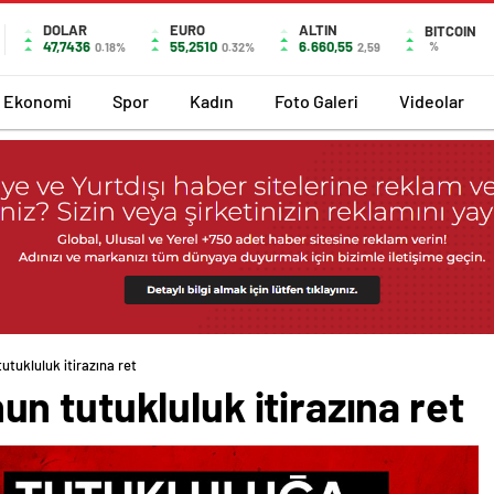
DOLAR
EURO
ALTIN
BITCOIN
47,7436
55,2510
6.660,55
%
0.18%
0.32%
2,59
Ekonomi
Spor
Kadın
Foto Galeri
Videolar
tukluluk itirazına ret
 tutukluluk itirazına ret