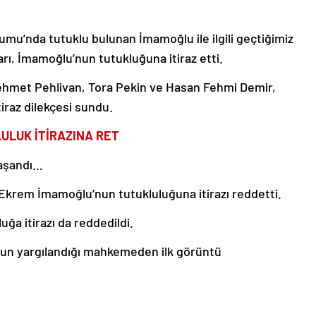
mu’nda tutuklu bulunan İmamoğlu ile ilgili geçtiğimiz
rı, İmamoğlu’nun tutukluğuna itiraz etti.
Mehmet Pehlivan, Tora Pekin ve Hasan Fehmi Demir,
tiraz dilekçesi sundu.
ULUK İTİRAZINA RET
 yaşandı…
k, Ekrem İmamoğlu’nun tutukluluğuna itirazı reddetti.
uğa itirazı da reddedildi.
un yargılandığı mahkemeden ilk görüntü