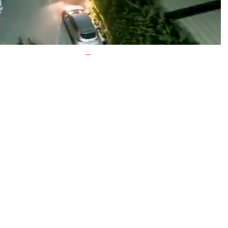
0
News
 yenisini daha ekledi….
 Genel Müdürlüğü TEM Daire Başkanlığı ve İstihbarat
’ye yönelik bir çalışma başlatıldı.