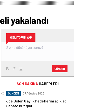
li yakalandı
HIZLI YORUM YAP
GÖNDER
SON DAKİKA
HABERLERİ
GÜNDEM
07 Ağustos 2026
Joe Biden 6 aylık hedeflerini açıkladı.
Senato buz gibi…