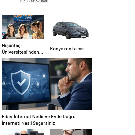
1539 kez okundu
Nişantaşı
Konya rent a car
Üniversitesi’nden
2026 YKS
Adaylarına Çifte
Güvence: Sabit
Ücret ve Kesintisiz
Burs
Fiber İnternet Nedir ve Evde Doğru
İnterneti Nasıl Seçersiniz