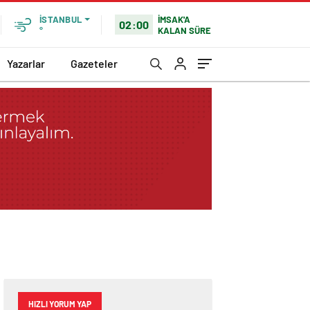
İMSAK'A
İSTANBUL
02:00
KALAN SÜRE
°
Yazarlar
Gazeteler
HIZLI YORUM YAP