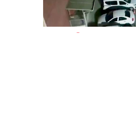
0
BEĞENDİM
ABONE OL
Türk polisi, başarılı operasyonlarına bir
Cumhuriyet Başsavcılıkları ile Emniyet
Başkanlığı koordinesinde; Konya’da FETÖ