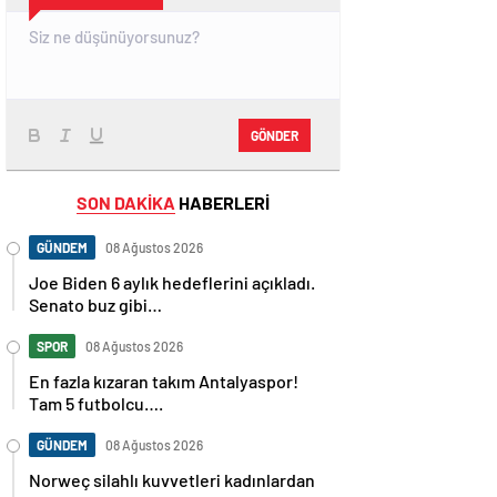
GÖNDER
SON DAKİKA
HABERLERİ
GÜNDEM
08 Ağustos 2026
Joe Biden 6 aylık hedeflerini açıkladı.
Senato buz gibi…
SPOR
08 Ağustos 2026
En fazla kızaran takım Antalyaspor!
Tam 5 futbolcu….
GÜNDEM
08 Ağustos 2026
Norweç silahlı kuvvetleri kadınlardan