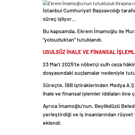
İstanbul Cumhuriyet Başsavcılığı tarafı
süreç işliyor…
Bu kapsamda, Ekrem İmamoğlu ile Murat
“yolsuzluktan” tutuklandı.
USULSÜZ İHALE VE FİNANSAL İŞLEML
23 Mart 2025’te nöbetçi sulh ceza hâki
dosyasındaki suçlamalar nedeniyle tut
Süreçte, İBB iştiraklerinden Medya A.Ş.
ihale ve finansal işlemler iddiaları öne çı
Ayrıca İmamoğlu’nun, Beylikdüzü Beledi
yerleştirdiği ve iş insanlarından rüşve
eklendi.