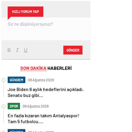
HIZLI YORUM YAP
GÖNDER
SON DAKİKA
HABERLERİ
GÜNDEM
08 Ağustos 2026
Joe Biden 6 aylık hedeflerini açıkladı.
Senato buz gibi…
SPOR
08 Ağustos 2026
En fazla kızaran takım Antalyaspor!
Tam 5 futbolcu….