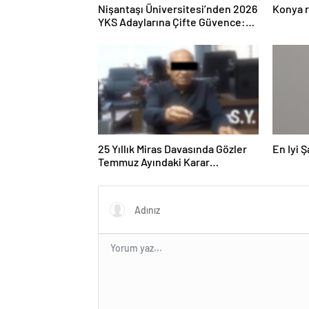
Nişantaşı Üniversitesi’nden 2026
Konya r
YKS Adaylarına Çifte Güvence:
Sabit Ücret ve Kesintisiz Burs
25 Yıllık Miras Davasında Gözler
En Iyi 
Temmuz Ayındaki Karar
Duruşmasına Çevrildi