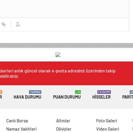
berleri anlık güncel olarak e-posta adresiniz üzerinden takip
ebilirsiniz.
K
TAHMİNİ
LİG
EKONOMİ
E
R
HAVA DURUMU
PUAN DURUMU
HISSELER
PARI
Canlı Borsa
Altınlar
Foto Galeri
Namaz Vakitleri
Dövizler
Video Galeri