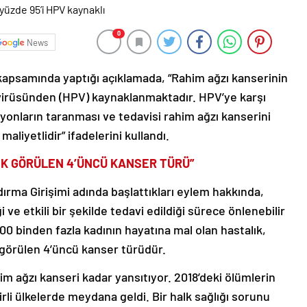
0
News
 kapsamında yaptığı açıklamada, “Rahim ağzı kanserinin
 virüsünden (HPV) kaynaklanmaktadır. HPV’ye karşı
zyonların taranması ve tedavisi rahim ağzı kanserini
aliyetlidir” ifadelerini kullandı.
IK GÖRÜLEN 4’ÜNCÜ KANSER TÜRÜ”
ırma Girişimi adında başlattıkları eylem hakkında,
 ve etkili bir şekilde tedavi edildiği sürece önlenebilir
300 binden fazla kadının hayatına mal olan hastalık,
 görülen 4’üncü kanser türüdür.
him ağzı kanseri kadar yansıtıyor. 2018’deki ölümlerin
rli ülkelerde meydana geldi. Bir halk sağlığı sorunu