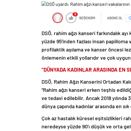
0
BEĞENDİM
ABONE OL
DSÖ, rahim ağzı kanseri farkındalık ayı
yüzde 95’inden fazlası insan papilloma
profilaktik aşılama ve kanser öncesi le
önlemenin etkili yollarıdır ve çok uygun m
“DÜNYADA KADINLAR ARASINDA EN S
DSÖ, Rahim Ağzı Kanserini Ortadan Kald
“Rahim ağzı kanseri erken teşhis edildiği
ve tedavi edilebilir. Ancak 2018 yılında 
dünya çapında kadınlar arasında en sık
Çok az hastalık küresel eşitsizlikleri ra
neredeyse yüzde 90’ı düşük ve orta geli