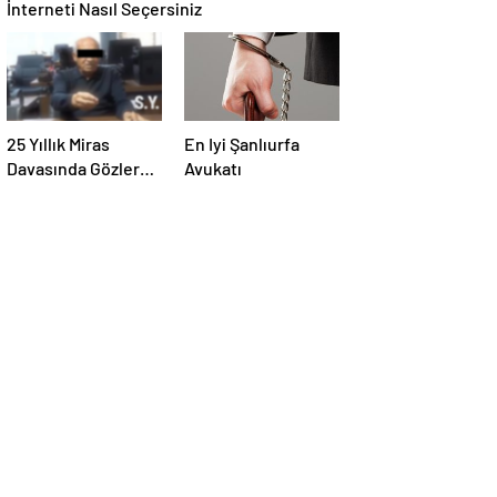
İnterneti Nasıl Seçersiniz
25 Yıllık Miras
En Iyi Şanlıurfa
Davasında Gözler
Avukatı
Temmuz Ayındaki
Karar Duruşmasına
Çevrildi