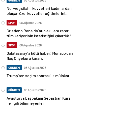
GÜNDEM
08 Ağustos 2026
Norweç silahlı kuvvetleri kadınlardan
oluşan özel kuvvetler eğitimlerini
başlattı.
SPOR
08 Ağustos 2026
Cristiano Ronaldo’nun akıllara zarar
tüm kariyerinin istatistiğini çıkardık !
SPOR
08 Ağustos 2026
Galatasaray’a kötü haber! Monaco’dan
flaş Onyekuru kararı.
GÜNDEM
08 Ağustos 2026
Trump’tan seçim sonrası ilk mülakat
GÜNDEM
08 Ağustos 2026
Avusturya başbakanı Sebastian Kurz
ile ilgili bilinmeyenler