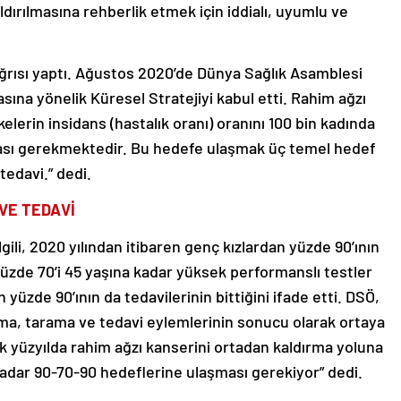
dırılmasına rehberlik etmek için iddialı, uyumlu ve
ğrısı yaptı. Ağustos 2020’de Dünya Sağlık Asamblesi
sına yönelik Küresel Stratejiyi kabul etti. Rahim ağzı
elerin insidans (hastalık oranı) oranını 100 bin kadında
ması gerekmektedir. Bu hedefe ulaşmak üç temel hedef
tedavi.” dedi.
VE TEDAVİ
ili, 2020 yılından itibaren genç kızlardan yüzde 90’ının
 yüzde 70’i 45 yaşına kadar yüksek performanslı testler
n yüzde 90’ının da tedavilerinin bittiğini ifade etti. DSÖ,
ama, tarama ve tedavi eylemlerinin sonucu olarak ortaya
cek yüzyılda rahim ağzı kanserini ortadan kaldırma yoluna
 kadar 90-70-90 hedeflerine ulaşması gerekiyor” dedi.