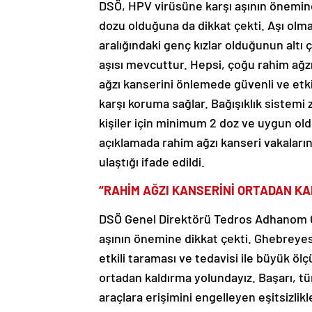
DSÖ, HPV virüsüne karşı aşının önemine 
dozu olduğuna da dikkat çekti. Aşı olm
aralığındaki genç kızlar olduğunun altı ç
aşısı mevcuttur. Hepsi, çoğu rahim ağ
ağzı kanserini önlemede güvenli ve etkil
karşı koruma sağlar. Bağışıklık sistemi 
kişiler için minimum 2 doz ve uygun old
açıklamada rahim ağzı kanseri vakaların
ulaştığı ifade edildi.
“RAHİM AĞZI KANSERİNİ ORTADAN KA
DSÖ Genel Direktörü Tedros Adhanom G
aşının önemine dikkat çekti. Ghebreyes
etkili taraması ve tedavisi ile büyük öl
ortadan kaldırma yolundayız. Başarı, tü
araçlara erişimini engelleyen eşitsizlikl