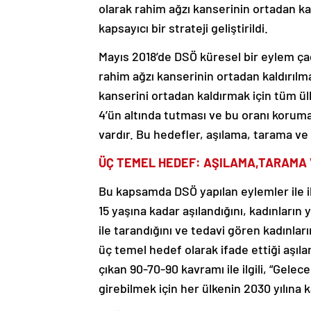
olarak rahim ağzı kanserinin ortadan kal
kapsayıcı bir strateji geliştirildi.
Mayıs 2018’de DSÖ küresel bir eylem ça
rahim ağzı kanserinin ortadan kaldırılma
kanserini ortadan kaldırmak için tüm ülk
4’ün altında tutması ve bu oranı koru
vardır. Bu hedefler, aşılama, tarama ve 
ÜÇ TEMEL HEDEF: AŞILAMA,TARAMA 
Bu kapsamda DSÖ yapılan eylemler ile ilg
15 yaşına kadar aşılandığını, kadınların
ile tarandığını ve tedavi gören kadınları
üç temel hedef olarak ifade ettiği aşıl
çıkan 90-70-90 kavramı ile ilgili, “Gele
girebilmek için her ülkenin 2030 yılına