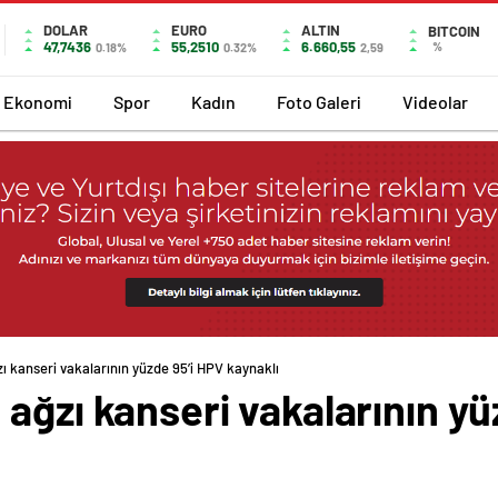
DOLAR
EURO
ALTIN
BITCOIN
47,7436
55,2510
6.660,55
%
0.18%
0.32%
2,59
Ekonomi
Spor
Kadın
Foto Galeri
Videolar
 kanseri vakalarının yüzde 95’i HPV kaynaklı
ağzı kanseri vakalarının yü