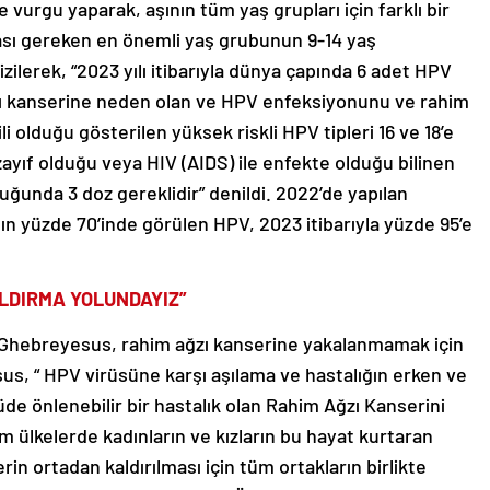
vurgu yaparak, aşının tüm yaş grupları için farklı bir
ası gereken en önemli yaş grubunun 9-14 yaş
izilerek, “2023 yılı itibarıyla dünya çapında 6 adet HPV
zı kanserine neden olan ve HPV enfeksiyonunu ve rahim
i olduğu gösterilen yüksek riskli HPV tipleri 16 ve 18’e
zayıf olduğu veya HIV (AIDS) ile enfekte olduğu bilinen
uğunda 3 doz gereklidir” denildi. 2022’de yapılan
ın yüzde 70’inde görülen HPV, 2023 itibarıyla yüzde 95’e
LDIRMA YOLUNDAYIZ”
hebreyesus, rahim ağzı kanserine yakalanmamak için
us, “ HPV virüsüne karşı aşılama ve hastalığın erken ve
çüde önlenebilir bir hastalık olan Rahim Ağzı Kanserini
m ülkelerde kadınların ve kızların bu hayat kurtaran
erin ortadan kaldırılması için tüm ortakların birlikte