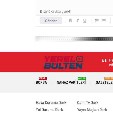
En az 10 karakter gerekli
Gönder
Ha
ed
CANLI
ANLIK
GÜNLÜ
BORSA
NAMAZ VAKITLERI
GAZETELE
Hava Durumu Dark
Canlı Tv Dark
Yol Durumu Dark
Yayın Akışları Dark