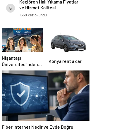
Keçiören Halı Yıkama Fiyatları
ve Hizmet Kalitesi
5
1539 kez okundu
Nişantaşı
Konya rent a car
Üniversitesi’nden
2026 YKS
Adaylarına Çifte
Güvence: Sabit
Ücret ve Kesintisiz
Burs
Fiber İnternet Nedir ve Evde Doğru