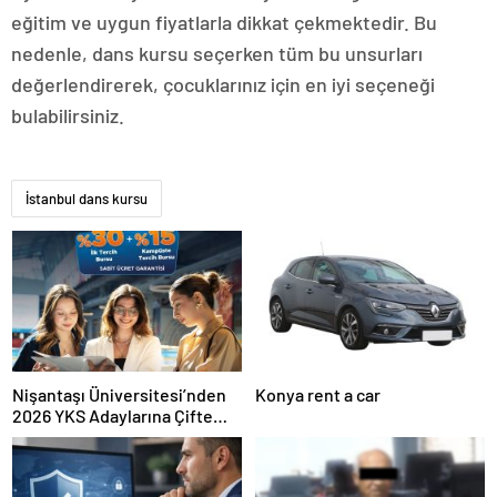
eğitim ve uygun fiyatlarla dikkat çekmektedir. Bu
nedenle, dans kursu seçerken tüm bu unsurları
değerlendirerek, çocuklarınız için en iyi seçeneği
bulabilirsiniz.
İstanbul dans kursu
Nişantaşı Üniversitesi’nden
Konya rent a car
2026 YKS Adaylarına Çifte
Güvence: Sabit Ücret ve
Kesintisiz Burs