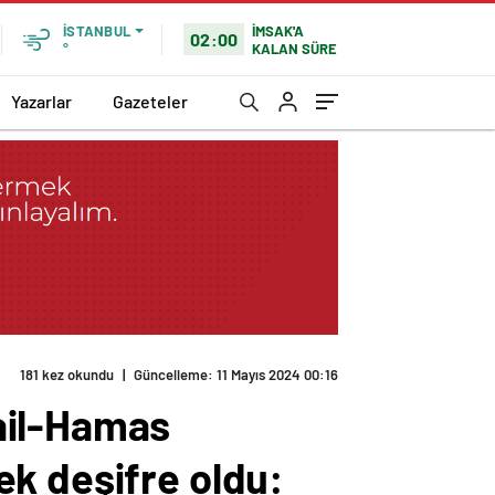
İMSAK'A
İSTANBUL
02:00
KALAN SÜRE
°
Yazarlar
Gazeteler
deşifre oldu: İstihbarat ABD’den bomba İsrail’den
ail-Hamas
ek deşifre oldu: