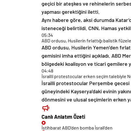
yapması gerektiğini iletti.
Aynı habere göre, aksi durumda Katar’d
isteneceği belirtildi. CNN, Hamas yetkili
05:34
ABD ordusu, Husilerin fırlattığı balistik füzele
ABD ordusu, Husilerin Yemen’den fırlattı
gemisini imha ettiğini açıkladı. ABD Mer
bölgedeki koalisyon ve ticari gemilere y
04:48
İsrailli protestocular erken seçim talebiyle
İsrailli protestocular Perşembe geces
güneyindeki Kayserya’daki evinin yakını
dönmesini ve ulusal seçimlerin erken ya
Canlı Anlatım Özeti
İstihbarat ABD’den bomba İsrail’den