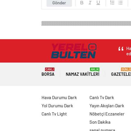
Yerel Haber Bülten
Genel
8 milyon euroluk soy
8 milyon euroluk 
Yasemin’den 1033 
0
BEĞENDİM
ABONE OL
Almanya’nın Bremen kentindeki nakit par
8.2 milyon euro ile ortadan kaybolan Y
alarak İstanbul’dan Bremen’e dönüş yap
Avukatı aracılığıyla yetkililere teslim
havalimanında gözaltına alındı ve şu