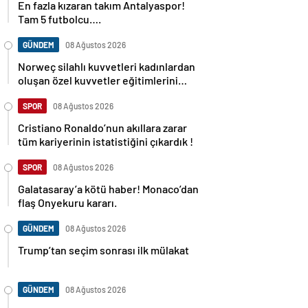
Tam 5 futbolcu….
GÜNDEM
08 Ağustos 2026
Norweç silahlı kuvvetleri kadınlardan
oluşan özel kuvvetler eğitimlerini
başlattı.
SPOR
08 Ağustos 2026
Cristiano Ronaldo’nun akıllara zarar
tüm kariyerinin istatistiğini çıkardık !
SPOR
08 Ağustos 2026
Galatasaray’a kötü haber! Monaco’dan
flaş Onyekuru kararı.
GÜNDEM
08 Ağustos 2026
Trump’tan seçim sonrası ilk mülakat
GÜNDEM
08 Ağustos 2026
Avusturya başbakanı Sebastian Kurz