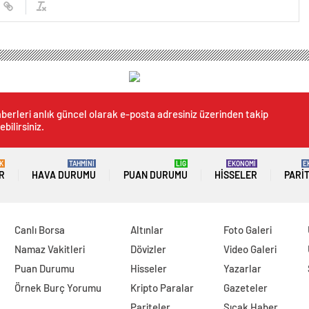
gun yapıp Almanya gündemine oturmuştu! Yasemin’den 1033 gün sonra şaşırtan 
soygun yapıp Almanya gün
gün sonra şaşırtan hamle
0
News
a dağıtım şirketi Loomis’te çalışan ve şirketten aldığı
asemin Gündoğan, Salı günü polise teslim olma kararı
tı.
 olduğunu duyuran kadın uçaktan iner inmez
 anda Bremen-Oslebeshausen hapishanesinde gözaltında