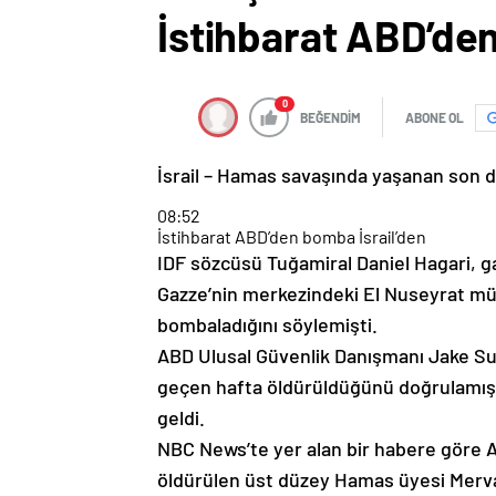
İstihbarat ABD’den
0
BEĞENDİM
ABONE OL
İsrail – Hamas savaşında yaşanan son 
08:52
İstihbarat ABD’den bomba İsrail’den
IDF sözcüsü Tuğamiral Daniel Hagari, ga
Gazze’nin merkezindeki El Nuseyrat mül
bombaladığını söylemişti.
ABD Ulusal Güvenlik Danışmanı Jake Su
geçen hafta öldürüldüğünü doğrulamıştı. 
geldi.
NBC News’te yer alan bir habere göre A
öldürülen üst düzey Hamas üyesi Mervan 
merkezli Times of Israel Hamas’ın üst