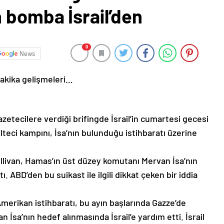
 bomba İsrail’den
0
News
dakika gelişmeleri…
zetecilere verdiği brifingde İsrail’in cumartesi gecesi
teci kampını, İsa’nın bulunduğu istihbaratı üzerine
llivan, Hamas’ın üst düzey komutanı Mervan İsa’nın
ABD’den bu suikast ile ilgili dikkat çeken bir iddia
merikan istihbaratı, bu ayın başlarında Gazze’de
İsa’nın hedef alınmasında İsrail’e yardım etti. İsrail
 düzey komutanına yönelik suikast muhtemelen ABD’nin