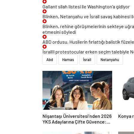
Gallant silah listesi ile Washington’a gidiyor
Blinken, Netanyahu ve İsrail savaş kabinesi 
Blinken, rehine görüşmelerinin sekteye uğram
etmesini söyledi
ABD ordusu, Husilerin fırlattığı balistik füzele
İsrailli protestocular erken seçim talebiyle
Abd
Hamas
İsrail
Netanyahu
Nişantaşı Üniversitesi’nden 2026
Konya r
YKS Adaylarına Çifte Güvence:
Sabit Ücret ve Kesintisiz Burs