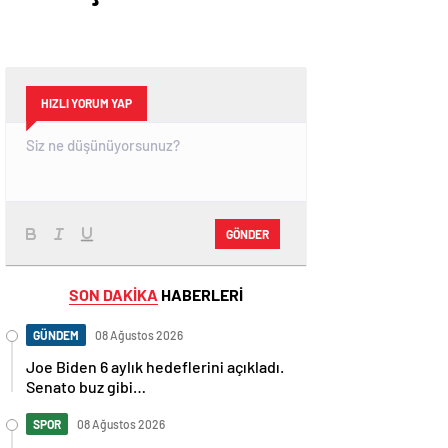
HIZLI YORUM YAP
GÖNDER
SON DAKİKA
HABERLERİ
GÜNDEM
08 Ağustos 2026
Joe Biden 6 aylık hedeflerini açıkladı.
Senato buz gibi…
SPOR
08 Ağustos 2026
En fazla kızaran takım Antalyaspor!