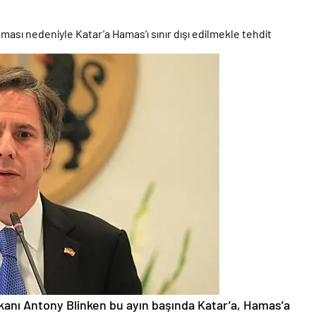
ası nedeniyle Katar’a Hamas’ı sınır dışı edilmekle tehdit
akanı Antony Blinken bu ayın başında Katar’a, Hamas’a
st bırakılması anlaşmasını kabul etmesi için baskı