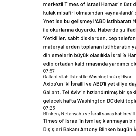
kulak misafiri olmasından kaynaklandı’ 
Ynet ise bu gelişmeyi ‘ABD istihbaratı 
ile okurlarına duyurdu. Haberde şu ifade
‘Yetkililer, sabit disklerden, cep telefo
materyallerden toplanan istihbaratın ya
dinlemelerin büyük olasılıkla İsrail’e Ha
edip ortadan kaldırmasında yardımcı ol
07:57
Gallant silah listesi ile Washington’a gidiyor
Axios’un iki İsrailli ve ABD’li yetkiliye
Gallant, Tel Aviv’in hızlandırılmış bir şe
gelecek hafta Washington DC’deki topla
07:25
Blinken, Netanyahu ve İsrail savaş kabinesi 
Times of Israel’in ismi açıklanmayan bir
Dışişleri Bakanı Antony Blinken bugün 
ile görüşmeye hazırlanıyor.