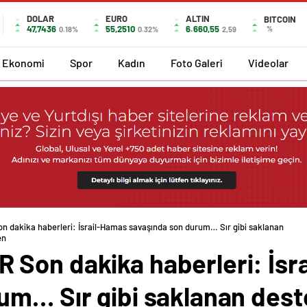
DOLAR
EURO
ALTIN
BITCOIN
47,7436
55,2510
6.660,55
%
0.18%
0.32%
2,59
Ekonomi
Spor
Kadın
Foto Galeri
Videolar
dakika haberleri: İsrail-Hamas savaşında son durum… Sır gibi saklanan destek 
Son dakika haberleri: İsr
um… Sır gibi saklanan dest