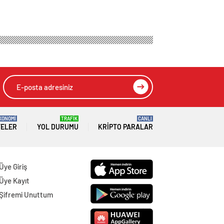
hamle
demine oturmuştu!
HIZLI YORUM YAP
GÖNDER
SON DAKİKA
HABERLERİ