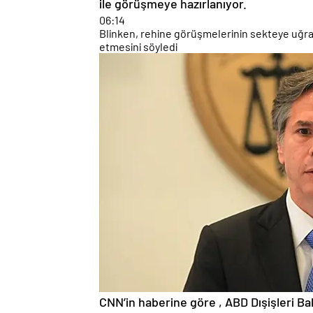
06:14
Blinken, rehine görüşmelerinin sekteye uğram
etmesini söyledi
CNN’in haberine göre , ABD Dışişleri B
geçici bir ateşkes ve rehinelerin serbe