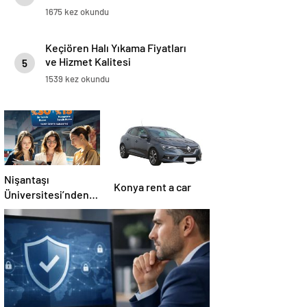
1675 kez okundu
Keçiören Halı Yıkama Fiyatları
ve Hizmet Kalitesi
5
1539 kez okundu
Nişantaşı
Konya rent a car
Üniversitesi’nden
2026 YKS
Adaylarına Çifte
Güvence: Sabit
Ücret ve Kesintisiz
Burs