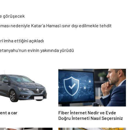
ile görüşecek
ası nedeniyle Katar’a Hamas’ı sınır dışı edilmekle tehdit
ri imha ettiğini açıkladı
 Netanyahu’nun evinin yakınında yürüdü
ent a car
Fiber İnternet Nedir ve Evde
Doğru İnterneti Nasıl Seçersiniz