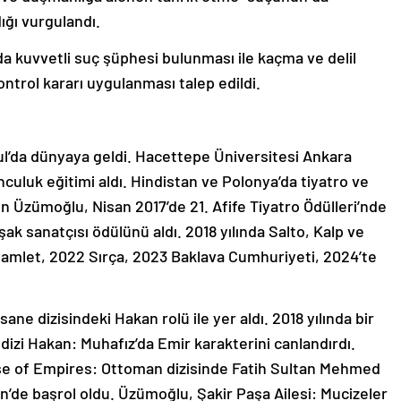
dığı vurgulandı.
a kuvvetli suç şüphesi bulunması ile kaçma ve delil
ontrol kararı uygulanması talep edildi.
ul’da dünyaya geldi. Hacettepe Üniversitesi Ankara
luk eğitimi aldı. Hindistan ve Polonya’da tiyatro ve
 Üzümoğlu, Nisan 2017’de 21. Afife Tiyatro Ödülleri’nde
şak sanatçısı ödülünü aldı. 2018 yılında Salto, Kalp ve
a Hamlet, 2022 Sırça, 2023 Baklava Cumhuriyeti, 2024’te
sane dizisindeki Hakan rolü ile yer aldı. 2018 yılında bir
 dizi Hakan: Muhafız’da Emir karakterini canlandırdı.
 Rise of Empires: Ottoman dizisinde Fatih Sultan Mehmed
 Kin’de başrol oldu. Üzümoğlu, Şakir Paşa Ailesi: Mucizeler