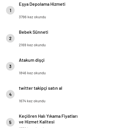
Eşya Depolama Hizmeti
1
3796 kez okundu
Bebek Sünneti
2
2169 kez okundu
Atakum dişçi
3
1846 kez okundu
twitter takipçi satın al
4
1674 kez okundu
Keçiören Halı Yıkama Fiyatları
ve Hizmet Kalitesi
5