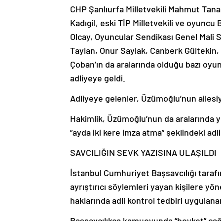
CHP Şanlıurfa Milletvekili Mahmut Tanal, 
Kadıgil, eski TİP Milletvekili ve oyunc
Olcay, Oyuncular Sendikası Genel Mali
Taylan, Onur Saylak, Canberk Gültekin,
Çoban’ın da aralarında olduğu bazı oyun
adliyeye geldi.
Adliyeye gelenler, Üzümoğlu’nun ailesi
Hakimlik, Üzümoğlu’nun da aralarında yer 
”ayda iki kere imza atma” şeklindeki adl
SAVCILIĞIN SEVK YAZISINA ULAŞILDI
İstanbul Cumhuriyet Başsavcılığı tarafı
ayrıştırıcı söylemleri yayan kişilere yö
haklarında adli kontrol tedbiri uygulanan 
Başsavcılıkça kamuoyunda “boykot” çağrıl