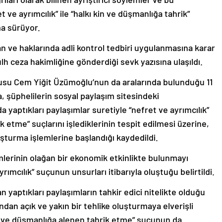
t ve ayrımcılık” ile “halkı kin ve düşmanlığa tahrik”
ma sürüyor.
 ve haklarında adli kontrol tedbiri uygulanmasına karar
ulh ceza hakimliğine gönderdiği sevk yazısına ulaşıldı.
usu Cem Yiğit Üzümoğlu’nun da aralarında bulunduğu 11
, şüphelilerin sosyal paylaşım sitesindeki
a yaptıkları paylaşımlar suretiyle “nefret ve ayrımcılık”
k etme” suçlarını işlediklerinin tespit edilmesi üzerine,
turma işlemlerine başlandığı kaydedildi.
mlerinin olağan bir ekonomik etkinlikte bulunmayı
yrımcılık” suçunun unsurları itibarıyla oluştuğu belirtildi.
 yaptıkları paylaşımların tahkir edici nitelikte olduğu
dan açık ve yakın bir tehlike oluşturmaya elverişli
in ve düşmanlığa alenen tahrik etme” suçunun da