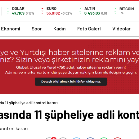
DOLAR
EURO
ALTIN
BITCOIN
47,7109
55,0182
6.493,03
%
0.17%
-0.02%
0,01
Ekonomi
Spor
Kadın
Foto Galeri
Videolar
 11 şüpheliye adli kontrol kararı
ında 11 şüpheliye adli kont