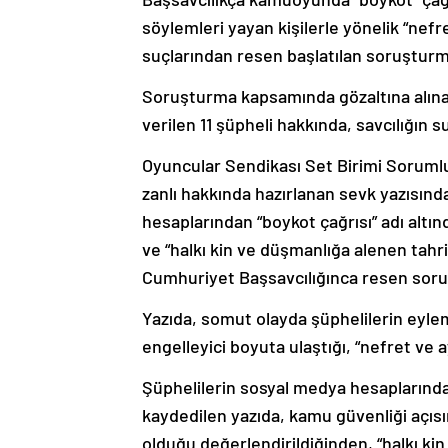
söylemleri yayan kişilerle yönelik “nefre
suçlarından resen başlatılan soruştur
Soruşturma kapsamında gözaltına alınan
verilen 11 şüpheli hakkında, savcılığın s
Oyuncular Sendikası Set Birimi Soruml
zanlı hakkında hazırlanan sevk yazısında
hesaplarından “boykot çağrısı” adı altınd
ve “halkı kin ve düşmanlığa alenen tahri
Cumhuriyet Başsavcılığınca resen soruş
Yazıda, somut olayda şüphelilerin eyle
engelleyici boyuta ulaştığı, “nefret ve a
Şüphelilerin sosyal medya hesaplarından
kaydedilen yazıda, kamu güvenliği açısın
olduğu değerlendirildiğinden, “halkı k