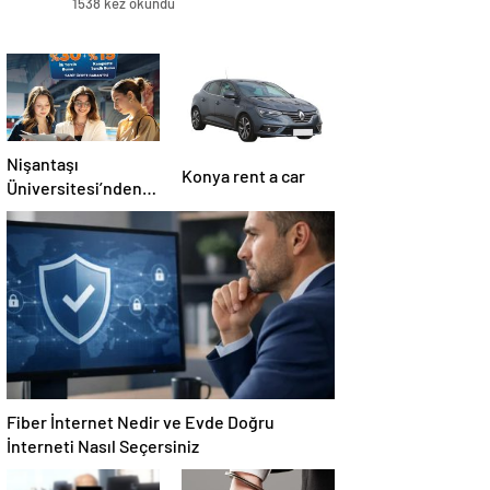
1538 kez okundu
Nişantaşı
Konya rent a car
Üniversitesi’nden
2026 YKS
Adaylarına Çifte
Güvence: Sabit
Ücret ve Kesintisiz
Burs
Fiber İnternet Nedir ve Evde Doğru
İnterneti Nasıl Seçersiniz