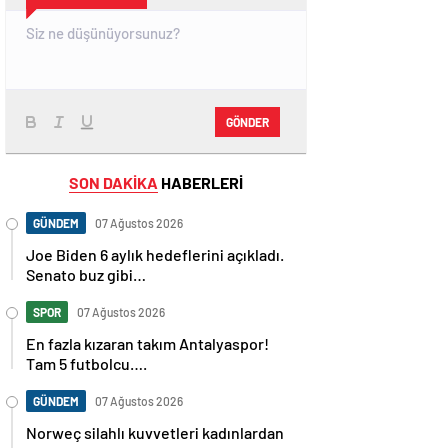
GÖNDER
SON DAKİKA
HABERLERİ
GÜNDEM
07 Ağustos 2026
Joe Biden 6 aylık hedeflerini açıkladı.
Senato buz gibi…
SPOR
07 Ağustos 2026
En fazla kızaran takım Antalyaspor!
Tam 5 futbolcu….
GÜNDEM
07 Ağustos 2026
Norweç silahlı kuvvetleri kadınlardan