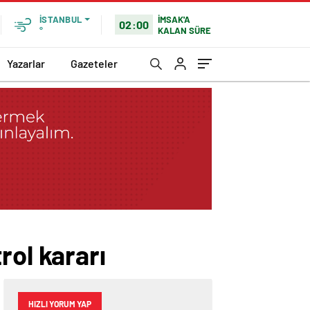
İMSAK'A
İSTANBUL
02:00
KALAN SÜRE
°
Yazarlar
Gazeteler
rol kararı
HIZLI YORUM YAP