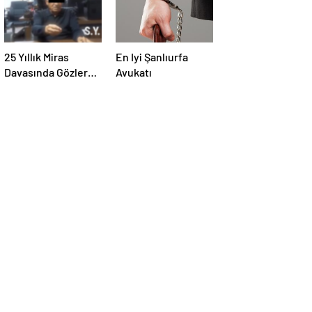
25 Yıllık Miras
En Iyi Şanlıurfa
Davasında Gözler
Avukatı
Temmuz Ayındaki
Karar Duruşmasına
Çevrildi