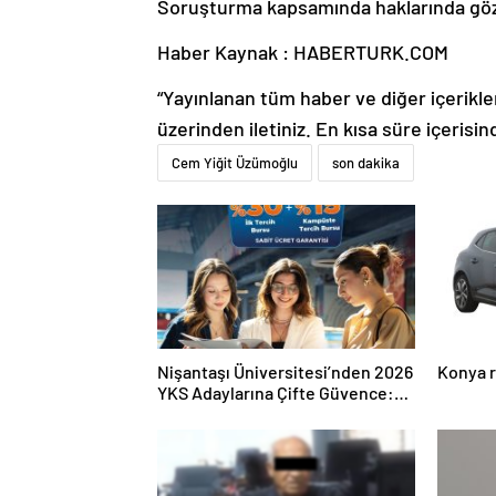
Soruşturma kapsamında haklarında gözalt
Haber Kaynak : HABERTURK.COM
“Yayınlanan tüm haber ve diğer içerikler i
üzerinden iletiniz. En kısa süre içerisin
Cem Yiğit Üzümoğlu
son dakika
Nişantaşı Üniversitesi’nden 2026
Konya r
YKS Adaylarına Çifte Güvence:
Sabit Ücret ve Kesintisiz Burs