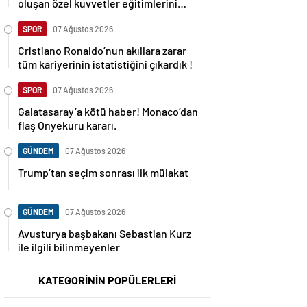
oluşan özel kuvvetler eğitimlerini
başlattı.
SPOR
07 Ağustos 2026
Cristiano Ronaldo’nun akıllara zarar
tüm kariyerinin istatistiğini çıkardık !
SPOR
07 Ağustos 2026
Galatasaray’a kötü haber! Monaco’dan
flaş Onyekuru kararı.
GÜNDEM
07 Ağustos 2026
Trump’tan seçim sonrası ilk mülakat
GÜNDEM
07 Ağustos 2026
Avusturya başbakanı Sebastian Kurz
ile ilgili bilinmeyenler
KATEGORİNİN POPÜLERLERİ