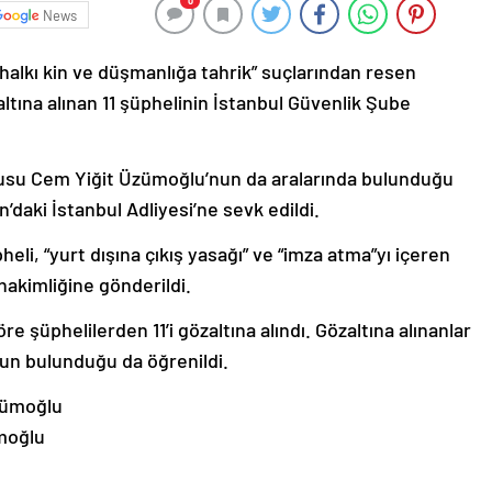
0
News
 “halkı kin ve düşmanlığa tahrik” suçlarından resen
tına alınan 11 şüphelinin İstanbul Güvenlik Şube
usu Cem Yiğit Üzümoğlu’nun da aralarında bulunduğu
n’daki İstanbul Adliyesi’ne sevk edildi.
eli, “yurt dışına çıkış yasağı” ve “imza atma”yı içeren
 hakimliğine gönderildi.
e şüphelilerden 11’i gözaltına alındı. Gözaltına alınanlar
un bulunduğu da öğrenildi.
moğlu
İ