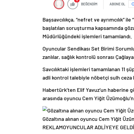
0
BEĞENDİM
ABONE OL
Başsavcılıkça, “nefret ve ayrımcılık” ile
başlatılan soruşturma kapsamında gözal
Müdürlüğündeki işlemleri tamamlandı.
Oyuncular Sendikası Set Birimi Soruml
zanlılar, sağlık kontrolü sonrası Çağlaya
Savcılıktaki işlemleri tamamlanan 11 şüph
adli kontrol talebiyle nöbetçi sulh ceza
Habertürk’ten Elif Yavuz’un haberine gör
arasında oyuncu Cem Yiğit Üzümoğlu’n
Gözaltına alınan oyuncu Cem Yiğit Üzü
REKLAM
OYUNCULAR ADLİYEYE GELD