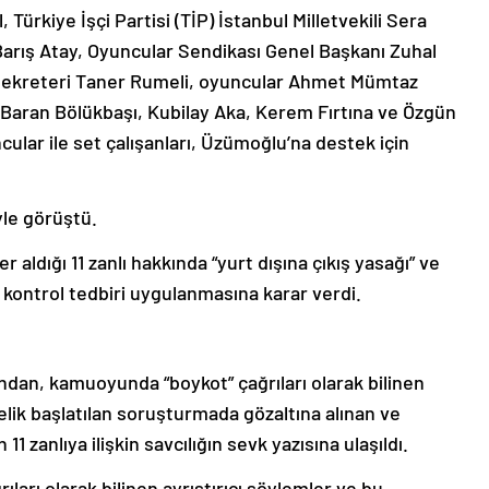
Türkiye İşçi Partisi (TİP) İstanbul Milletvekili Sera
u Barış Atay, Oyuncular Sendikası Genel Başkanı Zuhal
 Sekreteri Taner Rumeli, oyuncular Ahmet Mümtaz
 Baran Bölükbaşı, Kubilay Aka, Kerem Fırtına ve Özgün
cular ile set çalışanları, Üzümoğlu’na destek için
yle görüştü.
aldığı 11 zanlı hakkında “yurt dışına çıkış yasağı” ve
i kontrol tedbiri uygulanmasına karar verdi.
ndan, kamuoyunda “boykot” çağrıları olarak bilinen
nelik başlatılan soruşturmada gözaltına alınan ve
11 zanlıya ilişkin savcılığın sevk yazısına ulaşıldı.
arı olarak bilinen ayrıştırıcı söylemler ve bu