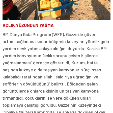
AÇLIK YÜZÜNDEN YAĞMA
BM Dünya Gıda Programı (WFP), Gazze’de güvenli
ortam sağlanana kadar bölgenin kuzeyine yönelik gıda
yardım sevkiyatını askıya aldığını duyurdu. Karara BM
yardım konvoyunun “açlık sorunu çeken kişilerce
yağmalanması” gerekçe gösterildi. Kurum, hafta
başında kuzeye gıda taşıyan kamyonların “aç insan
kalabalığı tarafından silahlı saldırıya uğradığını ve
şoförlerin dövüldüğünü” belirtti. Bölgeden gelen
görüntülerde onlarca kişinin un taşıyan kamyona
tırmandığı, çocukların ise yere dökülen unları
toplamaya çalıştığı görüldü. Gazze’nin kuzeyindeki
Cibaliya Mülteci Kampı’nda ise sokağa dökülen öfkeli