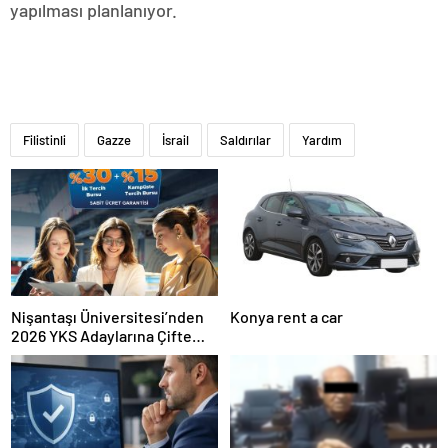
yapılması planlanıyor.
Filistinli
Gazze
İsrail
Saldırılar
Yardım
Nişantaşı Üniversitesi’nden
Konya rent a car
2026 YKS Adaylarına Çifte
Güvence: Sabit Ücret ve
Kesintisiz Burs