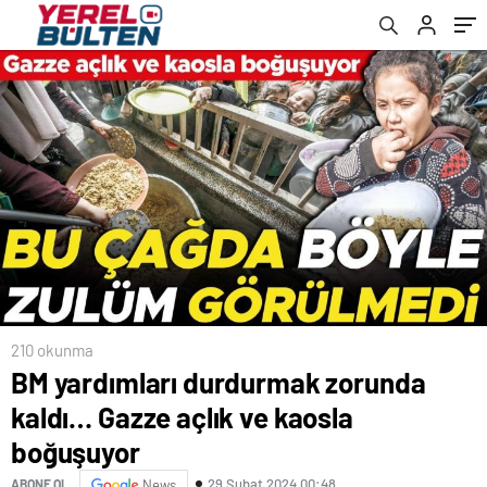
210 okunma
BM yardımları durdurmak zorunda
kaldı… Gazze açlık ve kaosla
boğuşuyor
29 Şubat 2024 00:48
ABONE OL
News