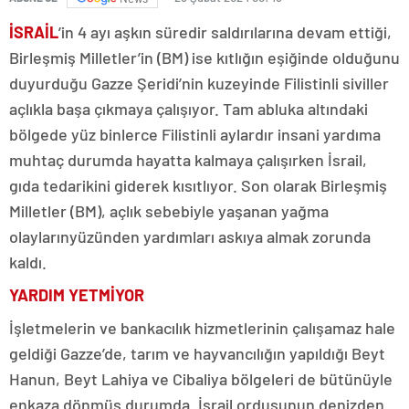
İSRAİL
’in 4 ayı aşkın süredir saldırılarına devam ettiği,
Birleşmiş Milletler’in (BM) ise kıtlığın eşiğinde olduğunu
duyurduğu Gazze Şeridi’nin kuzeyinde Filistinli siviller
açlıkla başa çıkmaya çalışıyor. Tam abluka altındaki
bölgede yüz binlerce Filistinli aylardır insani yardıma
muhtaç durumda hayatta kalmaya çalışırken İsrail,
gıda tedarikini giderek kısıtlıyor. Son olarak Birleşmiş
Milletler (BM), açlık sebebiyle yaşanan yağma
olaylarınyüzünden yardımları askıya almak zorunda
kaldı.
YARDIM YETMİYOR
İşletmelerin ve bankacılık hizmetlerinin çalışamaz hale
geldiği Gazze’de, tarım ve hayvancılığın yapıldığı Beyt
Hanun, Beyt Lahiya ve Cibaliya bölgeleri de bütünüyle
enkaza dönmüş durumda. İsrail ordusunun denizden