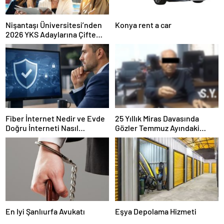
Nişantaşı Üniversitesi’nden
Konya rent a car
2026 YKS Adaylarına Çifte
Güvence: Sabit Ücret ve
Kesintisiz Burs
Fiber İnternet Nedir ve Evde
25 Yıllık Miras Davasında
Doğru İnterneti Nasıl
Gözler Temmuz Ayındaki
Seçersiniz
Karar Duruşmasına Çevrildi
En Iyi Şanlıurfa Avukatı
Eşya Depolama Hizmeti