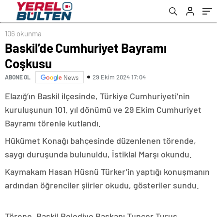
106 okunma
Baskil’de Cumhuriyet Bayramı
Coşkusu
29 Ekim 2024 17:04
ABONE OL
News
Elazığ’ın Baskil ilçesinde, Türkiye Cumhuriyeti’nin
kuruluşunun 101. yıl dönümü ve 29 Ekim Cumhuriyet
Bayramı törenle kutlandı.
Hükümet Konağı bahçesinde düzenlenen törende,
saygı duruşunda bulunuldu, İstiklal Marşı okundu.
Kaymakam Hasan Hüsnü Türker’in yaptığı konuşmanın
ardından öğrenciler şiirler okudu, gösteriler sundu.
Törene, Baskil Belediye Başkanı Tuncer Turus,