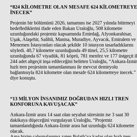
“824 KİLOMETRE OLAN MESAFE 624 KİLOMETREY
İNECEK”
Projenin bir bölümünü 2026, tamamını ise 2027 yılında bitirmeyi
hedeflediklerini ifade eden Bakan Uraloğlu, 508 kilometre
uzunluğundaki projemiz kapsamında Emirdağ, Afyonkarahisar,
Uşak, Alaşehir, Salihli, Manisa, Muradiye, Ayvacık, Emiralem ve
Menemen İstasyonları olacak şekilde 10 istasyon tasarladıklarını
söyledi. 40,7 kilometre uzunluğunda 49 tünel, 25,5 kilometre
uzunluğunda 67 viyadük, 81 köprü, 781 menfez ve 177 üstgeçit i
244 adet altgeçit inşa edileceğini belirten Uraloğlu, “Ankara-İzmir
hızlı tren projesinin tamamlanması ile mevcut demiryolu
bağlantısıyla 824 kilometre olan mesafe 624 kilometreye inecek.”
diye konuştu.
“13 MİLYON İNSANIMIZ DOĞRUDAN HIZLI TREN
KONFORUNA KAVUŞACAK”
Ankara-İzmir arası 14 saat olan seyahat süresinin ise 3 saat 30
dakikaya düşeceğini vurgulayan Uraloğlu, “Projemiz
tamamlandığında Ankara-İzmir arası hat uzunluğu 624 kilometre
olacak.
Ama bizim çalışmalarımız zaten Polatlı’ya kadar olan hızlı tren