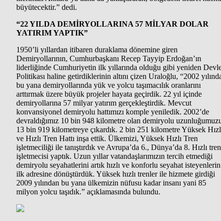
büyütecektir.” dedi.
“22 YILDA DEMİRYOLLARINA 57 MİLYAR DOLAR
YATIRIM YAPTIK”
1950’li yıllardan itibaren duraklama dönemine giren
Demiryollarının, Cumhurbaşkanı Recep Tayyip Erdoğan’ın
liderliğinde Cumhuriyetin ilk yıllarında olduğu gibi yeniden Devle
Politikası haline getirdiklerinin altını çizen Uraloğlu, “2002 yılınd
bu yana demiryollarında yük ve yolcu taşımacılık oranlarını
arttırmak üzere büyük projeler hayata geçirdik. 22 yıl içinde
demiryollarına 57 milyar yatırım gerçekleştirdik. Mevcut
konvansiyonel demiryolu hattımızı komple yeniledik. 2002’de
devraldığımız 10 bin 948 kilometre olan demiryolu uzunluğumuz
13 bin 919 kilometreye çıkardık. 2 bin 251 kilometre Yüksek Hızl
ve Hızlı Tren Hattı inşa ettik. Ülkemizi, Yüksek Hızlı Tren
işletmeciliği ile tanıştırdık ve Avrupa’da 6., Dünya’da 8. Hızlı tren
işletmecisi yaptık. Uzun yıllar vatandaşlarımızın tercih etmediği
demiryolu seyahatlerini artık hızlı ve konforlu seyahat isteyenlerin
ilk adresine dönüştürdük. Yüksek hızlı trenler ile hizmete girdiği
2009 yılından bu yana ülkemizin nüfusu kadar insanı yani 85
milyon yolcu taşıdık.” açıklamasında bulundu.