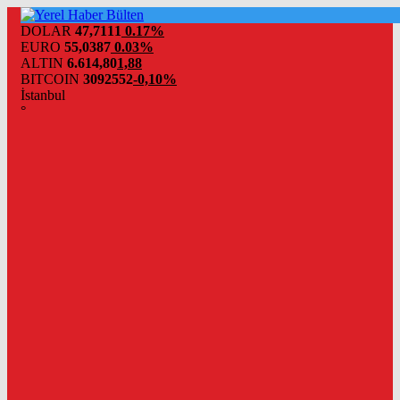
DOLAR
47,7111
0.17%
EURO
55,0387
0.03%
ALTIN
6.614,80
1,88
BITCOIN
3092552
-0,10%
İstanbul
°