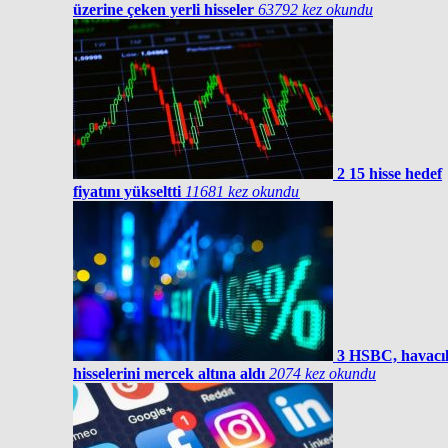
üzerine çeken yerli hisseler
63792 kez okundu
2
15 hisse hedef
fiyatını yükseltti
11681 kez okundu
3
HSBC, havacıl
hisselerini mercek altına aldı
2074 kez okundu