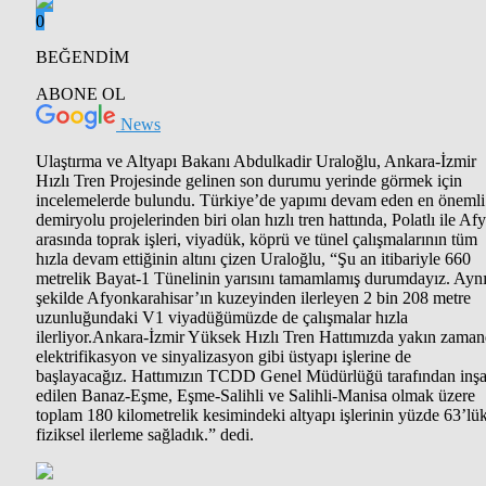
0
BEĞENDİM
ABONE OL
News
Ulaştırma ve Altyapı Bakanı Abdulkadir Uraloğlu, Ankara-İzmir
Hızlı Tren Projesinde gelinen son durumu yerinde görmek için
incelemelerde bulundu. Türkiye’de yapımı devam eden en önemli
demiryolu projelerinden biri olan hızlı tren hattında, Polatlı ile Af
arasında toprak işleri, viyadük, köprü ve tünel çalışmalarının tüm
hızla devam ettiğinin altını çizen Uraloğlu, “Şu an itibariyle 660
metrelik Bayat-1 Tünelinin yarısını tamamlamış durumdayız. Ayn
şekilde Afyonkarahisar’ın kuzeyinden ilerleyen 2 bin 208 metre
uzunluğundaki V1 viyadüğümüzde de çalışmalar hızla
ilerliyor.Ankara-İzmir Yüksek Hızlı Tren Hattımızda yakın zama
elektrifikasyon ve sinyalizasyon gibi üstyapı işlerine de
başlayacağız. Hattımızın TCDD Genel Müdürlüğü tarafından inş
edilen Banaz-Eşme, Eşme-Salihli ve Salihli-Manisa olmak üzere
toplam 180 kilometrelik kesimindeki altyapı işlerinin yüzde 63’lü
fiziksel ilerleme sağladık.” dedi.