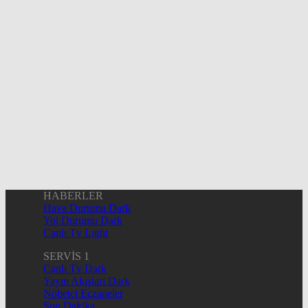
HABERLER
Hava Durumu Dark
Yol Durumu Dark
Canlı Tv Light
SERVİS 1
Canlı Tv Dark
Yayın Akışları Dark
Nöbetçi Eczaneler
Son Dakika