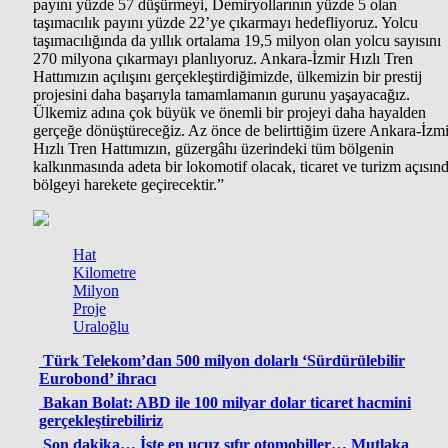
payını yüzde 57 düşürmeyi, Demiryollarının yüzde 5 olan
taşımacılık payını yüzde 22’ye çıkarmayı hedefliyoruz. Yolcu
taşımacılığında da yıllık ortalama 19,5 milyon olan yolcu sayısını
270 milyona çıkarmayı planlıyoruz. Ankara-İzmir Hızlı Tren
Hattımızın açılışını gerçekleştirdiğimizde, ülkemizin bir prestij
projesini daha başarıyla tamamlamanın gurunu yaşayacağız.
Ülkemiz adına çok büyük ve önemli bir projeyi daha hayalden
gerçeğe dönüştüreceğiz. Az önce de belirttiğim üzere Ankara-İzmi
Hızlı Tren Hattımızın, güzergâhı üzerindeki tüm bölgenin
kalkınmasında adeta bir lokomotif olacak, ticaret ve turizm açısın
bölgeyi harekete geçirecektir.”
Hat
Kilometre
Milyon
Proje
Uraloğlu
Türk Telekom’dan 500 milyon dolarlı ‘Sürdürülebilir
Eurobond’ ihracı
Bakan Bolat: ABD ile 100 milyar dolar ticaret hacmini
gerçekleştirebiliriz
Son dakika… İşte en ucuz sıfır otomobiller… Mutlaka