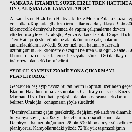
“ANKARA-İSTANBUL SÜPER HIZLI TREN HATTIND
ÖN ÇALIŞMALAR TAMAMLANDI”
Ankara-İzmir Hızlı Tren Hattıyla birlikte Mersin-Adana-Gaziante
ve Halkalı-Kapıkule gibi hızlı tren hatlarında da yaklaşık 3 bin 80
kilometrelik demiryolu hattında da yapım çalışmalarına devam
ettiklerini söyleyen Uraloğlu, Ayrıca Ankara-İstanbul Süper Hızlı
Tren Hattı projesini gündeme alarak ön proje çalışmalarını
tamamladıklarını söyledi. Süper hızlı tren hattının güzergah
uzunluğunun 344 kilometre olacağını belirten Uraloğlu, Saatte 35
kilometre hıza ulaşacak trenler ile seyahat süresini 80 dakikaya
indirmeyi planladıklarını belirtti.
“YOLCU SAYISINI 270 MİLYONA ÇIKARMAYI
PLANLIYORUZ”
Gebze’den başlayıp Yavuz Sultan Selim Köprüsü üzerinden geçe
İstanbul Havalimanı’na ve son olarak Çatalca’ya ulaşacak Kuzey
Marmara Hızlı Tren hattı projesini de planlar arasına aldıklarını
belirten Uraloğlu, konuşmasın şöyle sürdürdü:
“Demiryollarımız çağın gerektirdiği değişimi yakaladı ve dinamik
bir yapıya kavuştu. 2053 yılı hedeflerimiz doğrultusunda da
Demiryolu hat uzunluğumuzu 28 bin 590 kilometreye yükseltmey
planlıyoruz. Karayollarındaki yüzde 72’lik yük taşımacılığının