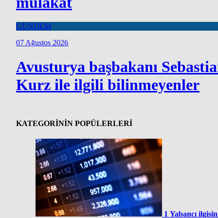
mülakat
GÜNDEM
07 Ağustos 2026
Avusturya başbakanı Sebasti
Kurz ile ilgili bilinmeyenler
KATEGORİNİN POPÜLERLERİ
1
Yabancı ilgisin