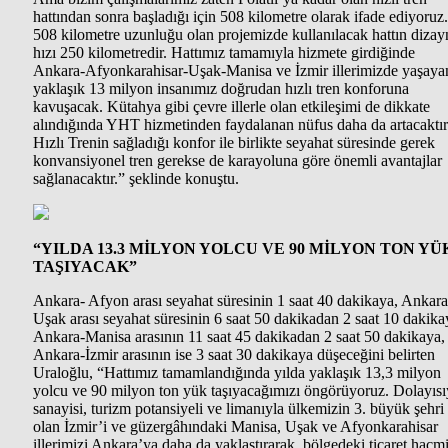
hattından sonra başladığı için 508 kilometre olarak ifade ediyoruz.
508 kilometre uzunluğu olan projemizde kullanılacak hattın dizay
hızı 250 kilometredir. Hattımız tamamıyla hizmete girdiğinde
Ankara-Afyonkarahisar-Uşak-Manisa ve İzmir illerimizde yaşaya
yaklaşık 13 milyon insanımız doğrudan hızlı tren konforuna
kavuşacak. Kütahya gibi çevre illerle olan etkileşimi de dikkate
alındığında YHT hizmetinden faydalanan nüfus daha da artacaktır
Hızlı Trenin sağladığı konfor ile birlikte seyahat süresinde gerek
konvansiyonel tren gerekse de karayoluna göre önemli avantajlar
sağlanacaktır.” şeklinde konuştu.
“YILDA 13.3 MİLYON YOLCU VE 90 MİLYON TON YÜ
TAŞIYACAK”
Ankara- Afyon arası seyahat süresinin 1 saat 40 dakikaya, Ankara
Uşak arası seyahat süresinin 6 saat 50 dakikadan 2 saat 10 dakika
Ankara-Manisa arasının 11 saat 45 dakikadan 2 saat 50 dakikaya,
Ankara-İzmir arasının ise 3 saat 30 dakikaya düşeceğini belirten
Uraloğlu, “Hattımız tamamlandığında yılda yaklaşık 13,3 milyon
yolcu ve 90 milyon ton yük taşıyacağımızı öngörüyoruz. Dolayısı
sanayisi, turizm potansiyeli ve limanıyla ülkemizin 3. büyük şehri
olan İzmir’i ve güzergâhındaki Manisa, Uşak ve Afyonkarahisar
illerimizi Ankara’ya daha da yaklaştırarak, bölgedeki ticaret hacm