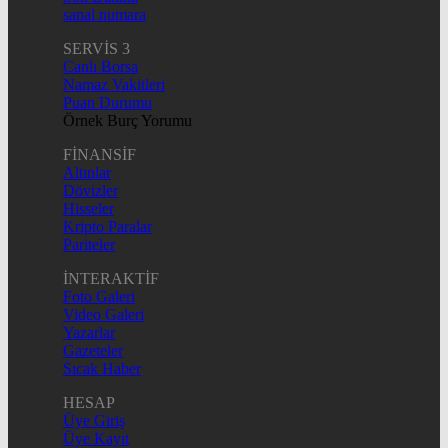
sanal numara
SERVİS 3
Canlı Borsa
Namaz Vakitleri
Puan Durumu
Örnek Burç Yorumu
FİNANSİF
Altınlar
Dövizler
Hisseler
Kripto Paralar
Pariteler
İNTERAKTİF
Foto Galeri
Video Galeri
Yazarlar
Gazeteler
Sıcak Haber
HESAP
Üye Giriş
Üye Kayıt