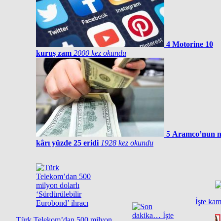
4
Motorine 10
kuruş zam
2000 kez okundu
5
Aramco’nun n
kârı yüzde 25 eridi
1928 kez okundu
İşte kam
Türk Telekom’dan 500 milyon