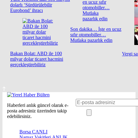
dolarlı ‘Sürdürülebilir
Eurobond’ ihracı
Son dakika… İşte en ucuz
sıfır otomobiller…
Mutlaka pazarlık edin
Bakan Bolat: ABD ile 100
Vergi s
milyar dolar ticaret hacmini
gerçekleştirebiliriz
Haberleri anlık güncel olarak e-
posta adresiniz üzerinden takip
edebilirsiniz.
Borsa
CANLI
Namaz Vakitleri
ANLIK