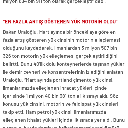
milyon 684 bin 911 ton olarak gerçekleşti” dedi.
“EN FAZLA ARTIŞ GÖSTEREN YÜK MOTORİN OLDU”
Bakan Uraloğlu, Mart ayında bir önceki aya göre en
fazla artış gösteren yük cinsinin motorin elleçlemesi
olduğunu kaydederek, limanlardan 3 milyon 507 bin
326 ton motorin yük elleçlemesi gerçekleştirildiğini
belirtti. Bunu 40’lik dolu konteynerlerde taşınan yükler
ile demir cevheri ve konsantrelerinin izlediğini anlatan
Uraloğlu, “Mart ayında portland çimento yük cinsi,
limanlarımızda elleçlenen ihracat yükleri içinde
içerisinde 1 milyon 40 bin 381 tonla ilk sırayı aldı. Söz
konusu yük cinsini, motorin ve feldispat yük cinsleri
takip etti. Ham petrol yük cinsi, limanlarımızda
elleçlenen ithalat yükleri içinde ilk sırada yer aldı. Bunu
sırasıyla, hurda demir ve briketlenmemiş taşkömürü