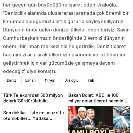
her geçen gün büyüdüğüne işaret eden Uraloğlu,
“Denizcilik alanında uluslararası arenada çok önemli bir
konumda olduğumuzu artık gururla söyleyebiliyoruz.
Dünyanın önde gelen denizci ülkelerinden biriyiz. Sayın
Cumhurbaşkanımızın önderliğinde ülkemizi dünyanın
önemli bir liman merkezi haline getirdik. Deniz ticaret
hacmimizi artırarak ülkemizin ekonomi ve istihdamını
geliştirmek için var gücümüzle çalışmaya devam
edeceğiz” diye konuştu.
Deniz
Liman
Milyon
Uraloğlu
Yük
Türk Telekom’dan 500 milyon
Bakan Bolat: ABD ile 100
dolarlı ‘Sürdürülebilir
milyar dolar ticaret hacmini
Eurobond’ ihracı
gerçekleştirebiliriz
Son dakika… İşte en ucuz sıfır
otomobiller… Mutlaka
pazarlık edin