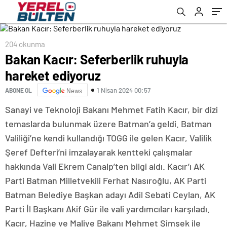
204 okunma
Bakan Kacır: Seferberlik ruhuyla
hareket ediyoruz
1 Nisan 2024 00:57
ABONE OL
News
Sanayi ve Teknoloji Bakanı Mehmet Fatih Kacır, bir dizi
temaslarda bulunmak üzere Batman’a geldi. Batman
Valiliği’ne kendi kullandığı TOGG ile gelen Kacır, Valilik
Şeref Defteri’ni imzalayarak kentteki çalışmalar
hakkında Vali Ekrem Canalp’ten bilgi aldı. Kacır’ı AK
Parti Batman Milletvekili Ferhat Nasıroğlu, AK Parti
Batman Belediye Başkan adayı Adil Sebati Ceylan, AK
Parti İl Başkanı Akif Gür ile vali yardımcıları karşıladı.
Kacır, Hazine ve Maliye Bakanı Mehmet Şimşek ile