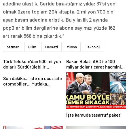
adedine ulaştık. Geride bıraktığımız yılda; 37’si yeni
olmak üzere toplam 204 kitapta, 2 milyon 700 bini
aşan basım adedine eriştik. Bu yılın ilk 2 ayında
popüler bilim dergilerine abone sayımızı yüzde 162
artırarak 568 bine çıkardık.”
batman
Bilim
Merkezi
Milyon
Teknoloji
Türk Telekom’dan 500 milyon
Bakan Bolat: ABD ile 100
dolarlı ‘Sürdürülebilir
milyar dolar ticaret hacmini
Eurobond’ ihracı
gerçekleştirebiliriz
Son dakika… İşte en ucuz sıfır
otomobiller… Mutlaka
pazarlık edin
İşte kamuda tasarruf paketi