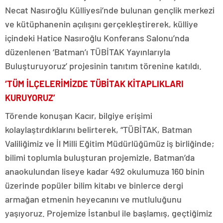
Necat Nasıroğlu Külliyesi’nde bulunan gençlik merkezi
ve kütüphanenin açılışını gerçekleştirerek, külliye
içindeki Hatice Nasıroğlu Konferans Salonu’nda
düzenlenen ‘Batman’ı TÜBİTAK Yayınlarıyla
Buluşturuyoruz’ projesinin tanıtım törenine katıldı.
‘TÜM İLÇELERİMİZDE TÜBİTAK KİTAPLIKLARI
KURUYORUZ’
Törende konuşan Kacır, bilgiye erişimi
kolaylaştırdıklarını belirterek, “TÜBİTAK, Batman
Valiliğimiz ve İl Milli Eğitim Müdürlüğümüz iş birliğinde;
bilimi toplumla buluşturan projemizle, Batman’da
anaokulundan liseye kadar 492 okulumuza 160 binin
üzerinde popüler bilim kitabı ve binlerce dergi
armağan etmenin heyecanını ve mutluluğunu
yaşıyoruz. Projemize İstanbul ile başlamış, geçtiğimiz