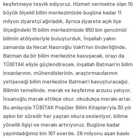
keşfetmeye teşvik ediyoruz. Hizmet vermekte olan 10
büyük ölçekli bilim merkezimizde bugüne kadar 11
milyon ziyaretçi ağırladık. Ayrıca ziyarete açık ilçe
ölçeğindeki 15 bilim merkezimizde 850 bin gencimizi
bilimin atölyeleriyle buluşturduk. İnşallah yakın
zamanda da Necat Nasıroğlu Vakfı’nın önderliğinde,
Batman da bir bilim merkezine kavuşacak, orayı da
TÜBİTAK eliyle güçlendirecek, inşallah Batman’ın bilim
insanlarının, mühendislerinin, araştırmacılarının
yetişeceği bilim merkezine Batman’ı kavuşturacağız.
Bilimin temelinde, merak ve keşfetme arzusu yatıyor.
İnsanoğlu merak ettikçe okur, okudukça merakı artar.
Bu anlayışla TÜBİTAK Popüler Bilim Kitapları’yla 30 yılı
aşkın bir süredir her yaştan okura sesleniyor, bilime
yönelik ilgiyi ve merakı artırıyoruz. Bugüne kadar
yayımladığımız bin 167 eserde, 28 milyonu aşan baskı