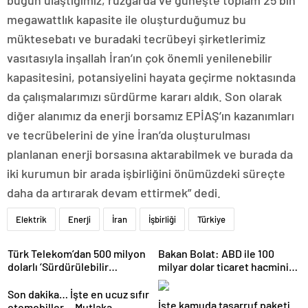
bugün ulaştığımız, rüzgarda ve güneşte toplam 25 bin
megawattlık kapasite ile oluşturduğumuz bu
müktesebatı ve buradaki tecrübeyi şirketlerimiz
vasıtasıyla inşallah İran’ın çok önemli yenilenebilir
kapasitesini, potansiyelini hayata geçirme noktasında
da çalışmalarımızı sürdürme kararı aldık. Son olarak
diğer alanımız da enerji borsamız EPİAŞ’ın kazanımları
ve tecrübelerini de yine İran’da oluşturulması
planlanan enerji borsasına aktarabilmek ve burada da
iki kurumun bir arada işbirliğini önümüzdeki süreçte
daha da artırarak devam ettirmek” dedi.
Elektrik
Enerji
İran
İşbirliği
Türkiye
Türk Telekom’dan 500 milyon
Bakan Bolat: ABD ile 100
dolarlı ‘Sürdürülebilir
milyar dolar ticaret hacmini
Eurobond’ ihracı
gerçekleştirebiliriz
Son dakika… İşte en ucuz sıfır
İşte kamuda tasarruf paketi
otomobiller… Mutlaka