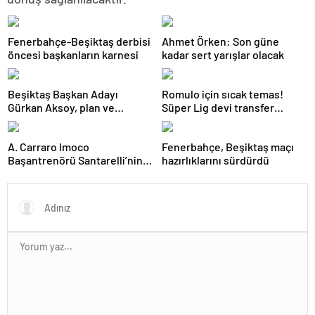
Fenerbahçe-Beşiktaş derbisi
Ahmet Örken: Son güne
öncesi başkanların karnesi
kadar sert yarışlar olacak
Beşiktaş Başkan Adayı
Romulo için sıcak temas!
Gürkan Aksoy, plan ve
Süper Lig devi transfer
projelerini anlattı
ateşini yaktı!
A. Carraro Imoco
Fenerbahçe, Beşiktaş maçı
Başantrenörü Santarelli’nin
hazırlıklarını sürdürdü
finaldeki rakip tercihi
VakıfBank