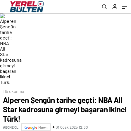
115 okunma
Alperen Şengün tarihe geçti: NBA All
Star kadrosuna girmeyi başaran ikinci
Türk!
31 Ocak 2025 12:30
ABONE OL
News