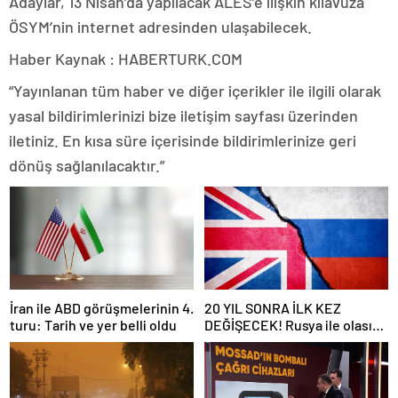
Adaylar, 13 Nisan’da yapılacak ALES’e ilişkin kılavuza
ÖSYM’nin internet adresinden ulaşabilecek.
Haber Kaynak : HABERTURK.COM
“Yayınlanan tüm haber ve diğer içerikler ile ilgili olarak
yasal bildirimlerinizi bize iletişim sayfası üzerinden
iletiniz. En kısa süre içerisinde bildirimlerinize geri
dönüş sağlanılacaktır.”
İran ile ABD görüşmelerinin 4.
20 YIL SONRA İLK KEZ
turu: Tarih ve yer belli oldu
DEĞİŞECEK! Rusya ile olası
savaş… İngiltere’nin gizli
planı güncelleniyor!