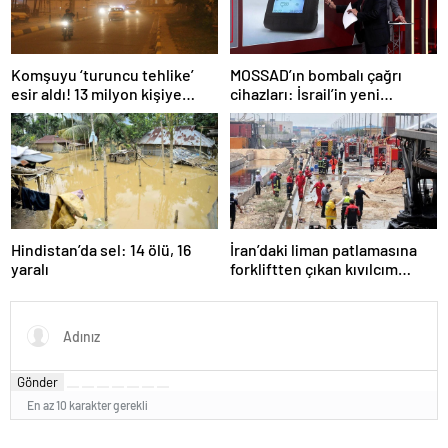
Komşuyu ‘turuncu tehlike’
MOSSAD’ın bombalı çağrı
esir aldı! 13 milyon kişiye
cihazları: İsrail’in yeni
“evde kalın” uyarısı…
suikastını MİT önledi
Hindistan’da sel: 14 ölü, 16
İran’daki liman patlamasına
yaralı
forkliftten çıkan kıvılcım
neden olmuş
Gönder
En az 10 karakter gerekli