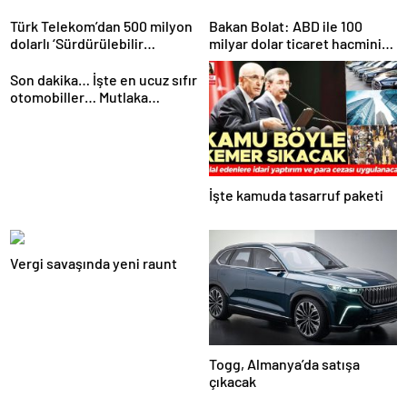
Türk Telekom’dan 500 milyon
Bakan Bolat: ABD ile 100
dolarlı ‘Sürdürülebilir
milyar dolar ticaret hacmini
Eurobond’ ihracı
gerçekleştirebiliriz
Son dakika… İşte en ucuz sıfır
otomobiller… Mutlaka
pazarlık edin
İşte kamuda tasarruf paketi
Vergi savaşında yeni raunt
Togg, Almanya’da satışa
çıkacak