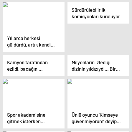
Sürdürülebilirlik
komisyonları kuruluyor
Yıllarca herkesi
güldürdü, artık kendi
yüzü hiç gülmüyor…
Çocukluk aşkıyla 57 yıl
Kamyon tarafından
Milyonların izlediği
aynı yastığa baş
ezildi, bacağını
dizinin yıldızıydı… Bir
koymuştu: O gidince
kaybetti, hayatı yol
evsiz olarak öldü,
hayatım da onunla
kenarında yapılan riskli
cansız bedeni boş bir
birlikte bitti
bir uygulama ile
arsada bulundu
kurtuldu… ‘Suçunu
kabul etti ben de onu
affettim’
Spor akademisine
Ünlü oyuncu ‘Kimseye
gitmek isterken
güvenmiyorum’ deyip
kendini Yeşilçam’da
karısının memleketine