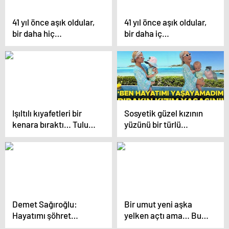
41 yıl önce aşık oldular,
41 yıl önce aşık oldular,
bir daha hiç
bir daha iç
ayrılmadılar: Beni
ayrılmadılar: Beni
böyle baştan çıkardı
böyle baştan çıkardı
Işıltılı kıyafetleri bir
Sosyetik güzel kızının
kenara bıraktı… Tulum
yüzünü bir türlü
giydi, çapa yaptı
göstermiyor… ‘Ben
hayatımı
yaşayamadım, bırakın
da kızım yaşasın’
Demet Sağıroğlu:
Bir umut yeni aşka
Hayatımı şöhret
yelken açtı ama… Bu
üzerine kurmadım!
adamdan da hayır yok!