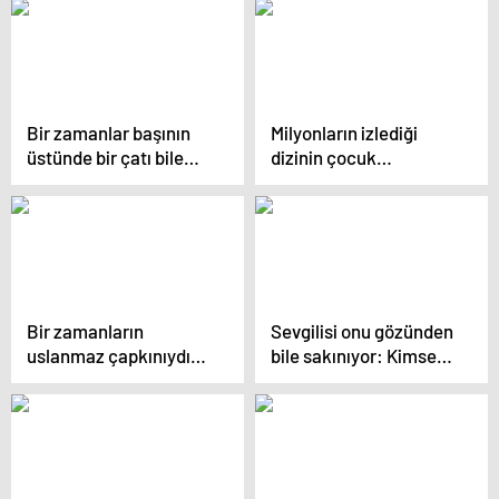
buldu… ‘Şöhret canımı
taşınmıştı… Sessiz
yaktı’ dedi ve deniz
sedasız çocukları
kenarında bir köye
dörtlemişler!
yerleşti
Bir zamanlar başının
Milyonların izlediği
üstünde bir çatı bile
dizinin çocuk
yoktu, şimdi milyonları
yıldızıydı… Önce
var… Hâlâ arabada
evlendi şimdi de uzay
uyuduğumuz o
teknolojileri şirketine
sokaklarda
CEO oldu
dolaşıyorum
Bir zamanların
Sevgilisi onu gözünden
uslanmaz çapkınıydı…
bile sakınıyor: Kimse
Şimdi bahçesini
görmesin diye aşk
sulayıp traktörle tarla
yuvasından çıkmıyorlar
sürüyor