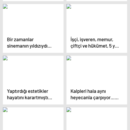
Artık kocasının
sahneleri okuyunca
memleketinde
ağladım
zeytincilik yapacak
Bir zamanlar
İşçi, işveren, memur,
sinemanın yıldızıydı….
çiftçi ve hükümet, 5 yıl
40’ından sonra iki tane
sonra buluştu! ‘İşe’
çocuk doğurdu, elinde
göre mesai masada
temizlik süngeri evinin
kadını oldu
Yaptırdığı estetikler
Kalpleri hala aynı
hayatını karartmıştı…
heyecanla çarpıyor…
Yıllarca yüzünü
‘Bu şehvet düşkünü
herkesten sakladı:
yaşlı adamın burada ne
Oğlum sayesinde artık
işi var diye
kendimi affettim
düşünmüştüm’