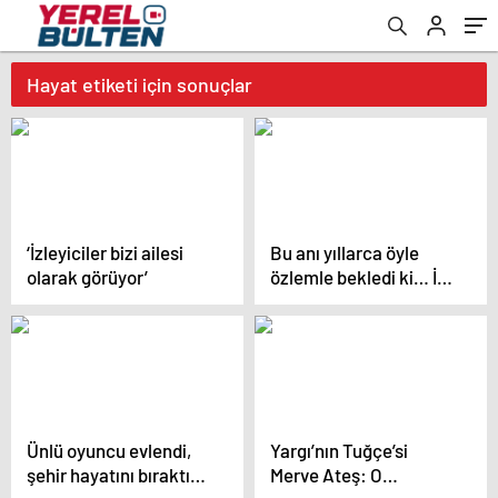
Hayat etiketi için sonuçlar
‘İzleyiciler bizi ailesi
Bu anı yıllarca öyle
olarak görüyor’
özlemle bekledi ki… İlk
Anneler Günü’nü
kocası ve oğluyla
Dubai’de kutlayacak
Ünlü oyuncu evlendi,
Yargı’nın Tuğçe’si
şehir hayatını bıraktı…
Merve Ateş: O