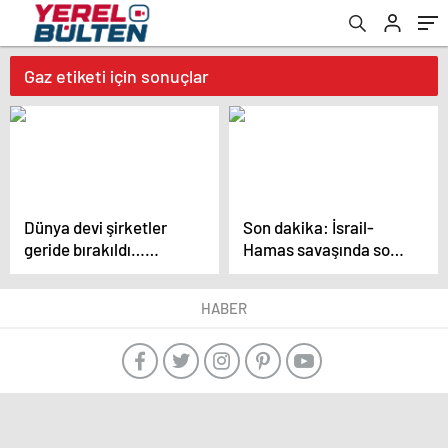
Gaz etiketi için sonuçlar
Dünya devi şirketler
Son dakika: İsrail-
geride bırakıldı…
Hamas savaşında son
Murathan Kalyoncu:
durum…Hamas’tan
Vazgeçilmez firma
‘ateşkes’ açıklaması
HABER
haline geldik
geldi! Barışın önündeki
tek engel: Netanyahu